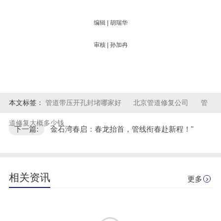
编辑 | 胡瑞华
审核 | 孙加冉
本文标签：
管道带压开孔封堵哪家好
北京管道修复公司
管
道修复大概多少钱
下一篇:
金石湾春启：春龙抬首，管线衔春赴新程！"
相关资讯
更多