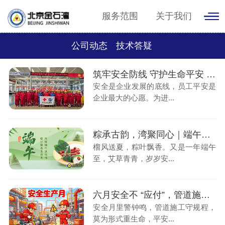
服务范围
关于我们
公司动态
技术答疑
筑牢安全防线 守护生命平安 | 我司联合蓝天救援队开展全员急救安全专项培训
安全是企业发展的底线，员工平安是
企业最大的心愿。为进...
粽承古韵，湾聚同心｜端午食粽欢聚，共赴美好朝夕！
榴风送夏，粽叶飘香。又是一年端午
至，艾草青青，岁岁安...
六月安全不 “应付”，管道施工 “稳” 到家！
安全月里警钟鸣，管道施工守规程，
莫为形式重生命，平安...