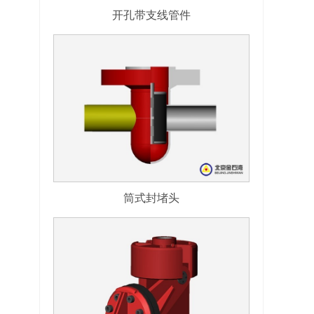
开孔带支线管件
筒式封堵头